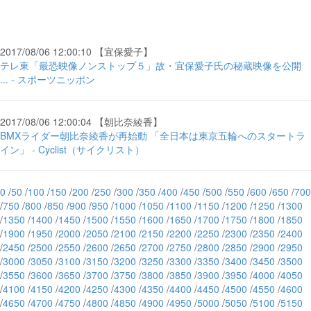
2017/08/06 12:00:10 【宜保愛子】
テレ東「最恐映像ノンストップ５」故・宜保愛子氏の秘蔵映像を公開
... - スポーツニッポン
2017/08/06 12:00:04 【朝比奈綾香】
BMXライダー朝比奈綾香が再始動 「全日本は東京五輪へのスタートラ
イン」 - Cyclist（サイクリスト）
0
/
50
/
100
/
150
/
200
/
250
/
300
/
350
/
400
/
450
/
500
/
550
/
600
/
650
/
700
/
750
/
800
/
850
/
900
/
950
/
1000
/
1050
/
1100
/
1150
/
1200
/
1250
/
1300
/
1350
/
1400
/
1450
/
1500
/
1550
/
1600
/
1650
/
1700
/
1750
/
1800
/
1850
/
1900
/
1950
/
2000
/
2050
/
2100
/
2150
/
2200
/
2250
/
2300
/
2350
/
2400
/
2450
/
2500
/
2550
/
2600
/
2650
/
2700
/
2750
/
2800
/
2850
/
2900
/
2950
/
3000
/
3050
/
3100
/
3150
/
3200
/
3250
/
3300
/
3350
/
3400
/
3450
/
3500
/
3550
/
3600
/
3650
/
3700
/
3750
/
3800
/
3850
/
3900
/
3950
/
4000
/
4050
/
4100
/
4150
/
4200
/
4250
/
4300
/
4350
/
4400
/
4450
/
4500
/
4550
/
4600
/
4650
/
4700
/
4750
/
4800
/
4850
/
4900
/
4950
/
5000
/
5050
/
5100
/
5150