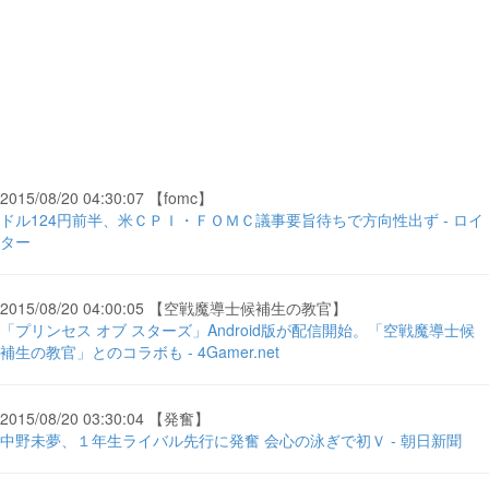
2015/08/20 04:30:07 【fomc】
ドル124円前半、米ＣＰＩ・ＦＯＭＣ議事要旨待ちで方向性出ず - ロイ
ター
2015/08/20 04:00:05 【空戦魔導士候補生の教官】
「プリンセス オブ スターズ」Android版が配信開始。「空戦魔導士候
補生の教官」とのコラボも - 4Gamer.net
2015/08/20 03:30:04 【発奮】
中野未夢、１年生ライバル先行に発奮 会心の泳ぎで初Ｖ - 朝日新聞