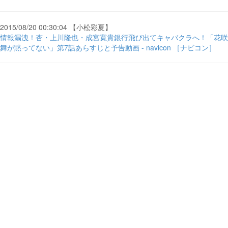
2015/08/20 00:30:04 【小松彩夏】
情報漏洩！杏・上川隆也・成宮寛貴銀行飛び出てキャバクラへ！「花咲
舞が黙ってない」第7話あらすじと予告動画 - navicon ［ナビコン］