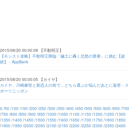
2015/08/20 00:00:08 【不動明王】
【モンスト攻略】不動明王降臨「穢土に轟く忿怒の業拳」に挑む【超
絶】 - AppBank
2015/08/20 00:00:05 【カイヤ】
カイヤ、川崎麻世と新恋人の前で…どちら選ぶか悩んだあとに返答 - ス
ポーツニッポン
0
/
50
/
100
/
150
/
200
/
250
/
300
/
350
/
400
/
450
/
500
/
550
/
600
/
650
/
700
/
750
/
800
/
850
/
900
/
950
/
1000
/
1050
/
1100
/
1150
/
1200
/
1250
/
1300
/
1350
/
1400
/
1450
/
1500
/
1550
/
1600
/
1650
/
1700
/
1750
/
1800
/
1850
/
1900
/
1950
/
2000
/
2050
/
2100
/
2150
/
2200
/
2250
/
2300
/
2350
/
2400