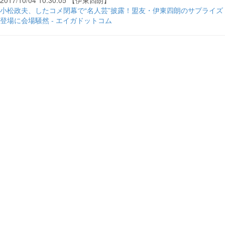
2017/10/04 10:30:05 【伊東四朗】
小松政夫、したコメ閉幕で“名人芸”披露！盟友・伊東四朗のサプライズ
登場に会場騒然 - エイガドットコム