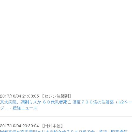
2017/10/04 21:00:05 【セレン注製剤】
京大病院、調剤ミスか ６０代患者死亡 濃度７００倍の注射薬（1/2ペー
ジ ... - 産経ニュース
2017/10/04 20:30:04 【田知本遥】
田知本遥が引退表明＝リオ五輪女子７０キロ級で金－柔道 - 時事通信