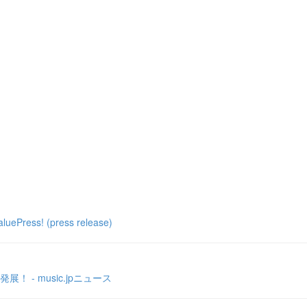
! (press release)
- music.jpニュース