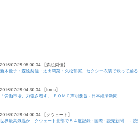
2016/07/28 05:00:04 【森絵梨佳】
新木優子・森絵梨佳・太田莉菜・久松郁実、セクシー衣装で歌って踊る姿
2016/07/28 04:30:04 【fomc】
「労働市場、力強さ増す」 ＦＯＭＣ声明要旨 - 日本経済新聞
2016/07/28 04:00:04 【クウェート】
世界最高気温か…クウェート北部で５４度記録 : 国際 : 読売新聞 ... - 