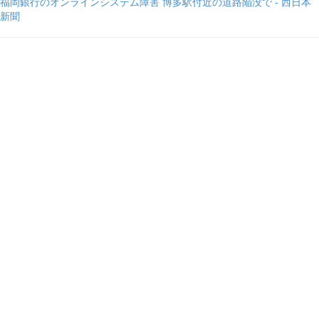
福岡銀行のオンラインシステム障害 博多駅付近の道路陥没で - 西日本
新聞