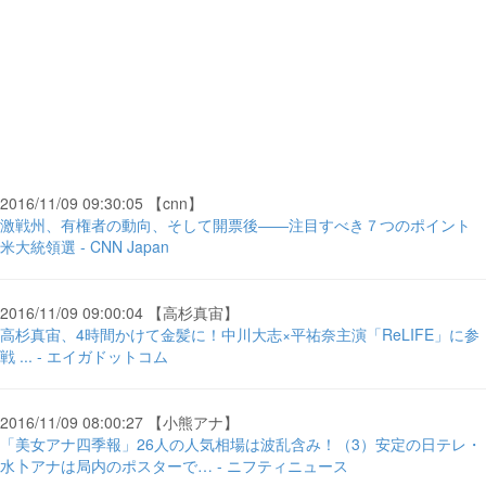
2016/11/09 09:30:05 【cnn】
激戦州、有権者の動向、そして開票後――注目すべき７つのポイント
米大統領選 - CNN Japan
2016/11/09 09:00:04 【高杉真宙】
高杉真宙、4時間かけて金髪に！中川大志×平祐奈主演「ReLIFE」に参
戦 ... - エイガドットコム
2016/11/09 08:00:27 【小熊アナ】
「美女アナ四季報」26人の人気相場は波乱含み！（3）安定の日テレ・
水卜アナは局内のポスターで… - ニフティニュース