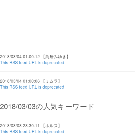
2018/03/04 01:00:12 【鳥居みゆき】
This RSS feed URL is deprecated
2018/03/04 01:00:06 【ミムラ】
This RSS feed URL is deprecated
2018/03/03の人気キーワード
2018/03/03 23:30:11 【ホルス】
This RSS feed URL is deprecated