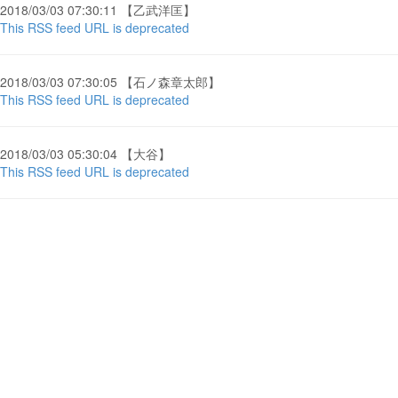
2018/03/03 07:30:11 【乙武洋匡】
This RSS feed URL is deprecated
2018/03/03 07:30:05 【石ノ森章太郎】
This RSS feed URL is deprecated
2018/03/03 05:30:04 【大谷】
This RSS feed URL is deprecated