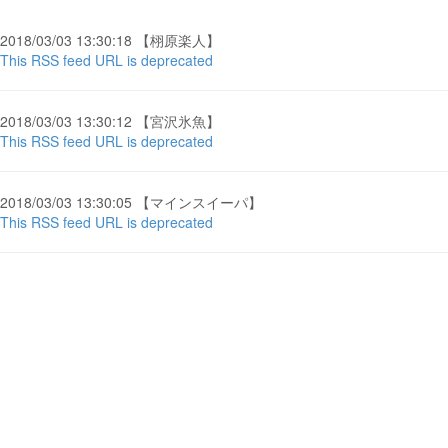
2018/03/03 13:30:18 【栩原楽人】
This RSS feed URL is deprecated
2018/03/03 13:30:12 【宮沢氷魚】
This RSS feed URL is deprecated
2018/03/03 13:30:05 【マインスイーパ】
This RSS feed URL is deprecated