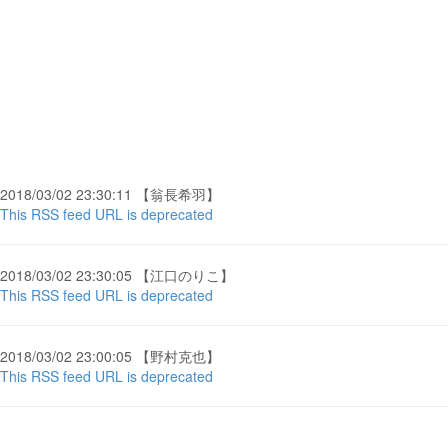
2018/03/02 23:30:11 【翁長希羽】
This RSS feed URL is deprecated
2018/03/02 23:30:05 【江口のりこ】
This RSS feed URL is deprecated
2018/03/02 23:00:05 【野村克也】
This RSS feed URL is deprecated