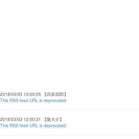
2018/03/03 13:00:05 【武幸四郎】
This RSS feed URL is deprecated
2018/03/03 12:00:31 【隆大介】
This RSS feed URL is deprecated