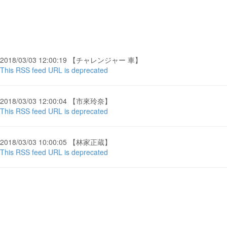
2018/03/03 12:00:19 【チャレンジャー 車】
This RSS feed URL is deprecated
2018/03/03 12:00:04 【市來玲奈】
This RSS feed URL is deprecated
2018/03/03 10:00:05 【林家正蔵】
This RSS feed URL is deprecated