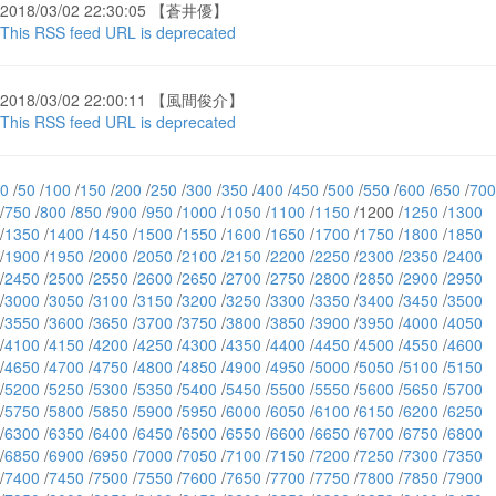
2018/03/02 22:30:05 【蒼井優】
This RSS feed URL is deprecated
2018/03/02 22:00:11 【風間俊介】
This RSS feed URL is deprecated
0
/
50
/
100
/
150
/
200
/
250
/
300
/
350
/
400
/
450
/
500
/
550
/
600
/
650
/
700
/
750
/
800
/
850
/
900
/
950
/
1000
/
1050
/
1100
/
1150
/1200 /
1250
/
1300
/
1350
/
1400
/
1450
/
1500
/
1550
/
1600
/
1650
/
1700
/
1750
/
1800
/
1850
/
1900
/
1950
/
2000
/
2050
/
2100
/
2150
/
2200
/
2250
/
2300
/
2350
/
2400
/
2450
/
2500
/
2550
/
2600
/
2650
/
2700
/
2750
/
2800
/
2850
/
2900
/
2950
/
3000
/
3050
/
3100
/
3150
/
3200
/
3250
/
3300
/
3350
/
3400
/
3450
/
3500
/
3550
/
3600
/
3650
/
3700
/
3750
/
3800
/
3850
/
3900
/
3950
/
4000
/
4050
/
4100
/
4150
/
4200
/
4250
/
4300
/
4350
/
4400
/
4450
/
4500
/
4550
/
4600
/
4650
/
4700
/
4750
/
4800
/
4850
/
4900
/
4950
/
5000
/
5050
/
5100
/
5150
/
5200
/
5250
/
5300
/
5350
/
5400
/
5450
/
5500
/
5550
/
5600
/
5650
/
5700
/
5750
/
5800
/
5850
/
5900
/
5950
/
6000
/
6050
/
6100
/
6150
/
6200
/
6250
/
6300
/
6350
/
6400
/
6450
/
6500
/
6550
/
6600
/
6650
/
6700
/
6750
/
6800
/
6850
/
6900
/
6950
/
7000
/
7050
/
7100
/
7150
/
7200
/
7250
/
7300
/
7350
/
7400
/
7450
/
7500
/
7550
/
7600
/
7650
/
7700
/
7750
/
7800
/
7850
/
7900