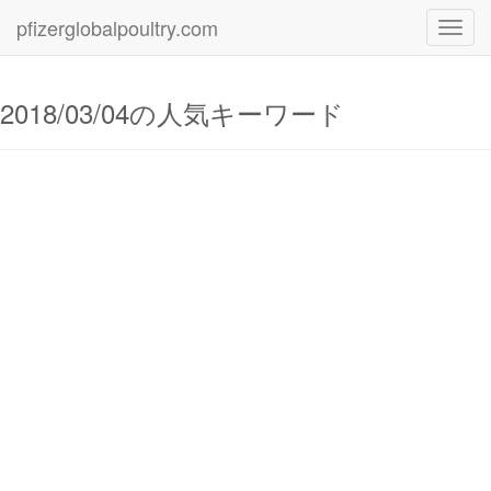
pfizerglobalpoultry.com
Toggl
navig
2018/03/04の人気キーワード