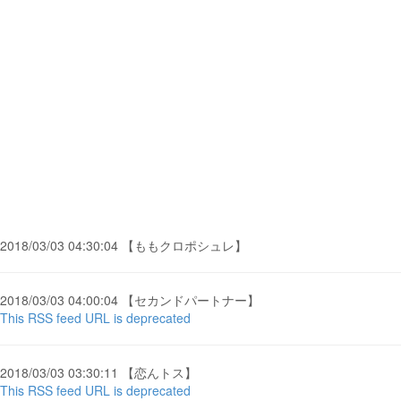
2018/03/03 04:30:04 【ももクロポシュレ】
2018/03/03 04:00:04 【セカンドパートナー】
This RSS feed URL is deprecated
2018/03/03 03:30:11 【恋んトス】
This RSS feed URL is deprecated