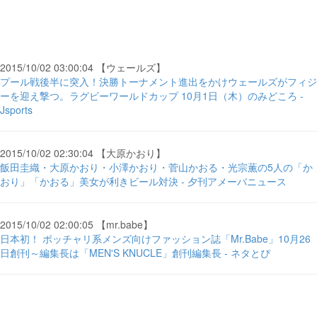
2015/10/02 03:00:04 【ウェールズ】
プール戦後半に突入！決勝トーナメント進出をかけウェールズがフィジ
ーを迎え撃つ。ラグビーワールドカップ 10月1日（木）のみどころ -
Jsports
2015/10/02 02:30:04 【大原かおり】
飯田圭織・大原かおり・小澤かおり・菅山かおる・光宗薫の5人の「か
おり」「かおる」美女が利きビール対決 - 夕刊アメーバニュース
2015/10/02 02:00:05 【mr.babe】
日本初！ ポッチャリ系メンズ向けファッション誌「Mr.Babe」10月26
日創刊～編集長は「MEN'S KNUCLE」創刊編集長 - ネタとぴ