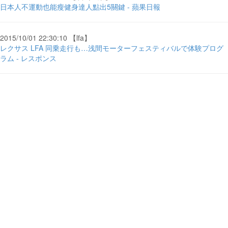
日本人不運動也能瘦健身達人點出5關鍵 - 蘋果日報
2015/10/01 22:30:10 【lfa】
レクサス LFA 同乗走行も…浅間モーターフェスティバルで体験プログ
ラム - レスポンス