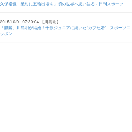
久保裕也「絶対に五輪出場を」初の世界へ思い語る - 日刊スポーツ
2015/10/01 07:30:04 【川島明】
「麒麟」川島明が結婚！千原ジュニアに続いた“カブセ婚” - スポーツニ
ッポン