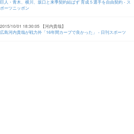
巨人・青木、横川、坂口と来季契約結ばず 育成５選手を自由契約 - ス
ポーツニッポン
2015/10/01 18:30:05 【河内貴哉】
広島河内貴哉が戦力外「16年間カープで良かった」 - 日刊スポーツ