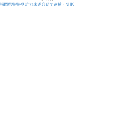
福岡県警警視 詐欺未遂容疑で逮捕 - NHK