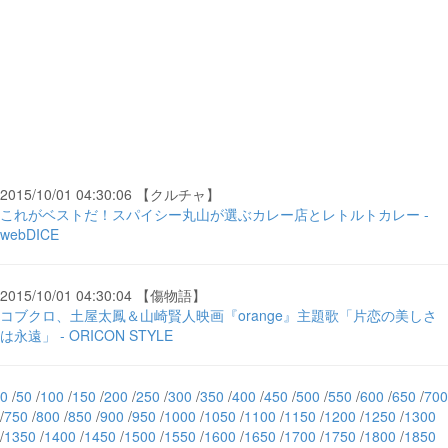
2015/10/01 04:30:06 【クルチャ】
これがベストだ！スパイシー丸山が選ぶカレー店とレトルトカレー -
webDICE
2015/10/01 04:30:04 【傷物語】
コブクロ、土屋太鳳＆山崎賢人映画『orange』主題歌「片恋の美しさ
は永遠」 - ORICON STYLE
0
/
50
/
100
/
150
/
200
/
250
/
300
/
350
/
400
/
450
/
500
/
550
/
600
/
650
/
700
/
750
/
800
/
850
/
900
/
950
/
1000
/
1050
/
1100
/
1150
/
1200
/
1250
/
1300
/
1350
/
1400
/
1450
/
1500
/
1550
/
1600
/
1650
/
1700
/
1750
/
1800
/
1850