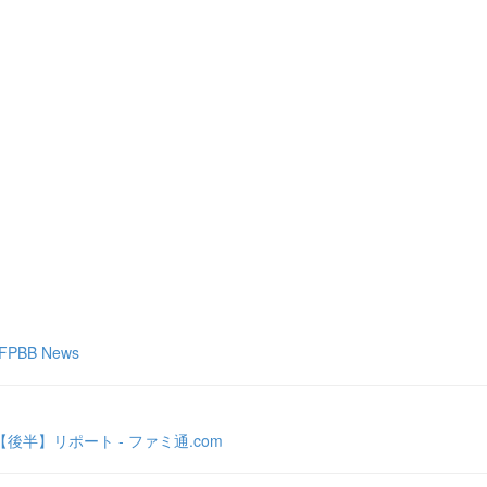
BB News
半】リポート - ファミ通.com