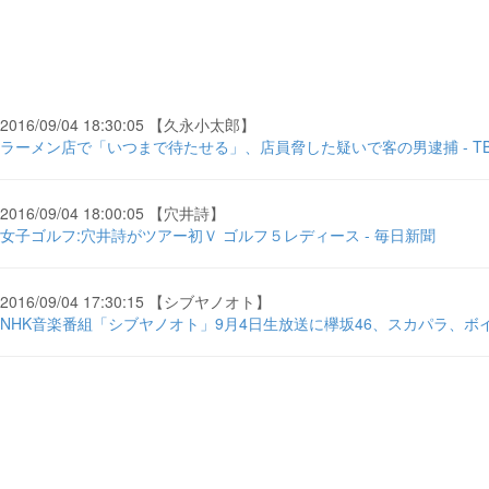
2016/09/04 18:30:05 【久永小太郎】
ラーメン店で「いつまで待たせる」、店員脅した疑いで客の男逮捕 - TBS
2016/09/04 18:00:05 【穴井詩】
女子ゴルフ:穴井詩がツアー初Ｖ ゴルフ５レディース - 毎日新聞
2016/09/04 17:30:15 【シブヤノオト】
NHK音楽番組「シブヤノオト」9月4日生放送に欅坂46、スカパラ、ボイメン