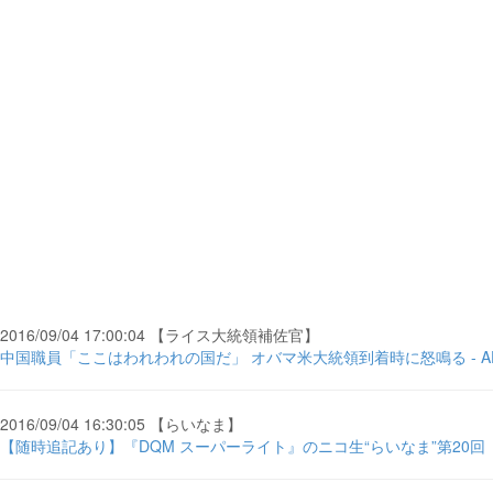
2016/09/04 17:00:04 【ライス大統領補佐官】
中国職員「ここはわれわれの国だ」 オバマ米大統領到着時に怒鳴る - AFP
2016/09/04 16:30:05 【らいなま】
【随時追記あり】『DQM スーパーライト』のニコ生“らいなま”第20回【後