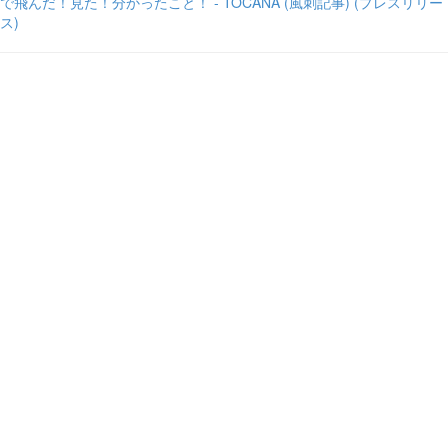
で飛んだ！見た！分かったこと！ - TOCANA (風刺記事) (プレスリリー
ス)