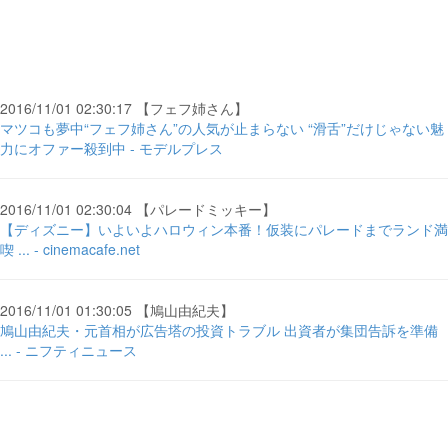
2016/11/01 02:30:17 【フェフ姉さん】
マツコも夢中“フェフ姉さん”の人気が止まらない “滑舌”だけじゃない魅
力にオファー殺到中 - モデルプレス
2016/11/01 02:30:04 【パレードミッキー】
【ディズニー】いよいよハロウィン本番！仮装にパレードまでランド満
喫 ... - cinemacafe.net
2016/11/01 01:30:05 【鳩山由紀夫】
鳩山由紀夫・元首相が広告塔の投資トラブル 出資者が集団告訴を準備
... - ニフティニュース