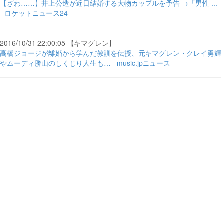
【ざわ……】井上公造が近日結婚する大物カップルを予告 →「男性 ...
- ロケットニュース24
2016/10/31 22:00:05 【キマグレン】
高橋ジョージが離婚から学んだ教訓を伝授、元キマグレン・クレイ勇輝
やムーディ勝山のしくじり人生も… - music.jpニュース