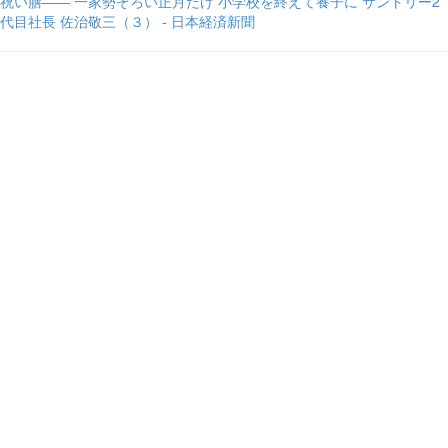
祝い膳―― 一家勢ぞろい正月だけ 小学校を終えて養子に サントリー2
代目社長 佐治敬三（３） - 日本経済新聞