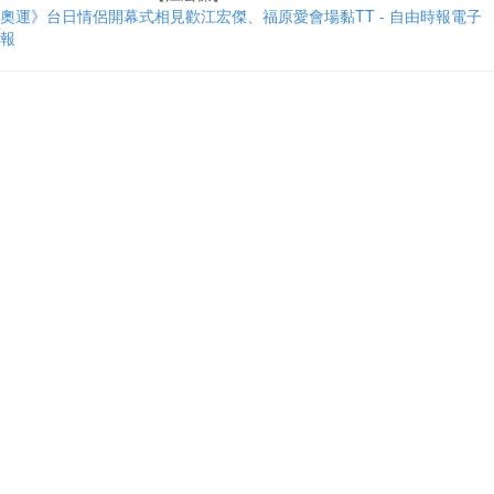
奧運》台日情侶開幕式相見歡江宏傑、福原愛會場黏TT - 自由時報電子
報