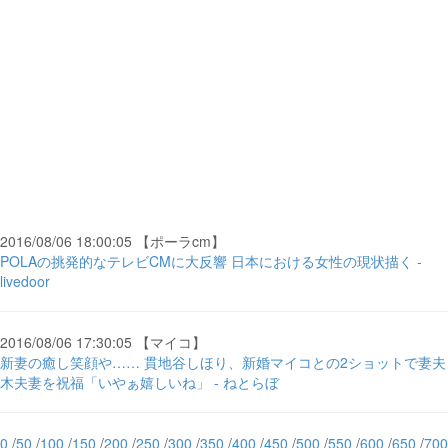
2016/08/06 18:00:05 【ポーラcm】
POLAの挑発的なテレビCMに大反響 日本における女性の現状描く -
livedoor
2016/08/06 17:30:05 【マイコ】
新妻の癒し笑顔や…… 貫地谷しほり、新婚マイコとの2ショットで妻夫
木夫妻を祝福「いやぁ嬉しいね」 - ねとらぼ
0
/
50
/
100
/
150
/
200
/
250
/
300
/
350
/
400
/
450
/
500
/
550
/
600
/
650
/
700