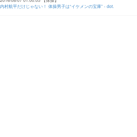
2016/08/07 01:00:05 【体操】
内村航平だけじゃない！ 体操男子は“イケメンの宝庫” - dot.