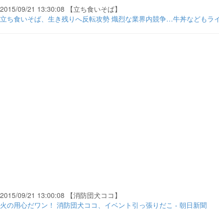
2015/09/21 13:30:08 【立ち食いそば】
立ち食いそば、生き残りへ反転攻勢 熾烈な業界内競争…牛丼などもライバル -
2015/09/21 13:00:08 【消防団犬ココ】
火の用心だワン！ 消防団犬ココ、イベント引っ張りだこ - 朝日新聞