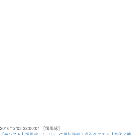
2016/12/03 22:00:04 【司馬懿】
【モンスト】司馬懿（しばい）の最新評価｜適正クエスト【進化／神