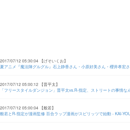
2017/07/12 05:30:04 【げそいくお】
夏アニメ『魔法陣グルグル』石上静香さん・小原好美さん・櫻井孝宏さんら
2017/07/12 05:00:12 【晋平太】
「フリースタイルダンジョン」晋平太vs.R-指定、ストリートの事情なんて関
2017/07/12 05:00:04 【般若】
般若とR-指定が漫画監修 百合ラップ漫画がスピリッツで始動 - KAI-YOU.