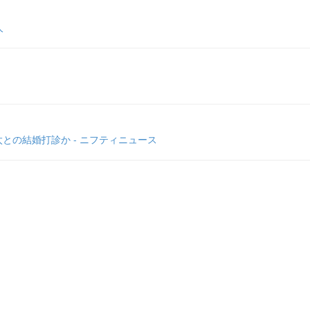
人
との結婚打診か - ニフティニュース