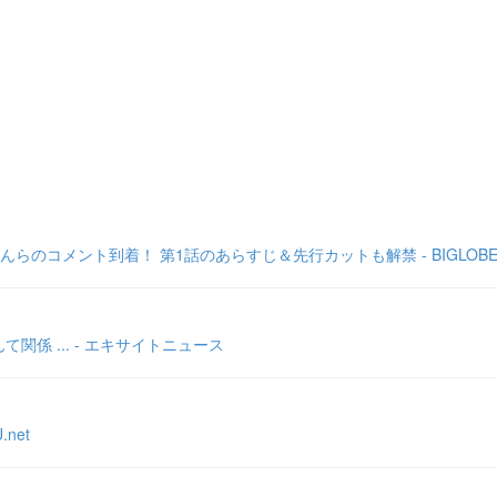
のコメント到着！ 第1話のあらすじ＆先行カットも解禁 - BIGLOB
係 ... - エキサイトニュース
net