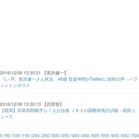
2016/12/08 13:30:21 【黒沢健一】
「L⇔R」黒沢健一さん死去、48歳 音楽仲間がTwitterに追悼の声 - ハフ
ィントンポスト
2016/12/08 13:30:13 【武英智】
【競馬】武幸四郎騎手ら７人が合格 ＪＲＡの調教師免許試験 - 産経ニ
ュース
0
/
50
/
100
/
150
/
200
/
250
/
300
/
350
/
400
/
450
/
500
/
550
/
600
/
650
/
700