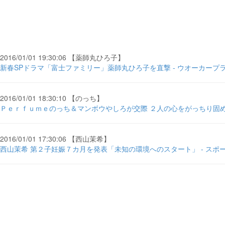
2016/01/01 19:30:06 【薬師丸ひろ子】
新春SPドラマ「富士ファミリー」薬師丸ひろ子を直撃 - ウオーカープ
2016/01/01 18:30:10 【のっち】
Ｐｅｒｆｕｍｅのっち＆マンボウやしろが交際 ２人の心をがっちり固め
2016/01/01 17:30:06 【西山茉希】
西山茉希 第２子妊娠７カ月を発表「未知の環境へのスタート」 - スポ