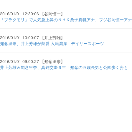
2016/01/01 12:30:06 【谷岡慎一】
「ブラタモリ」で人気急上昇のＮＨＫ桑子真帆アナ、フジ谷岡慎一アナと
2016/01/01 10:00:07 【井上芳雄】
知念里奈、井上芳雄が熱愛 入籍濃厚 - デイリースポーツ
2016/01/01 09:00:27 【知念里奈】
井上芳雄＆知念里奈、真剣交際６年！知念の９歳長男と公園歩く姿も -