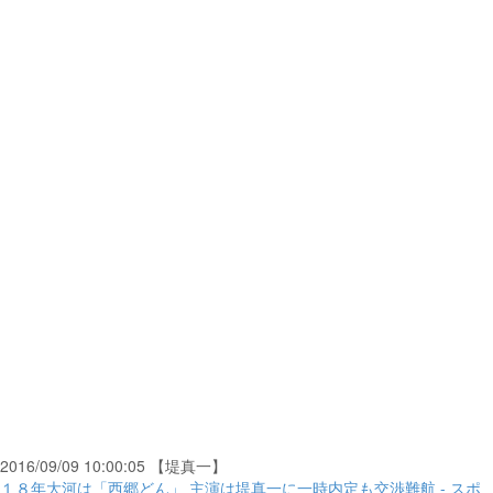
2016/09/09 10:00:05 【堤真一】
１８年大河は「西郷どん」 主演は堤真一に一時内定も交渉難航 - スポ