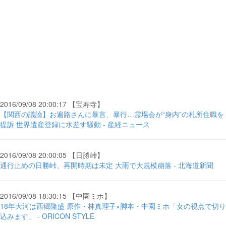
2016/09/08 20:00:17 【宝寿寺】
【関西の議論】お遍路さんに暴言、暴行…霊場会が“身内”の札所住職を
提訴 世界遺産登録に水差す騒動 - 産経ニュース
2016/09/08 20:00:05 【日勝峠】
通行止めの日勝峠、再開時期は未定 大雨で大規模崩落 - 北海道新聞
2016/09/08 18:30:15 【中園ミホ】
18年大河は西郷隆盛 原作・林真理子×脚本・中園ミホ「女の視点で切り
込みます」 - ORICON STYLE