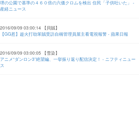
堺の公園で基準の４６０倍の六価クロムを検出 住民「子供吐いた」 -
産経ニュース
2016/09/09 03:00:14 【貝賊】
【GG惹】趁火打劫笨賊受訪自稱管理員屋主看電視報警 - 蘋果日報
2016/09/09 03:00:05 【雪染】
アニメ“ダンロン3”絶望編、一挙振り返り配信決定！ - ニフティニュー
ス