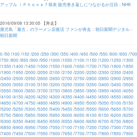
アップル ｉＰｈｏｎｅ７発表 販売巻き返しにつながるか注目 - NHK
2016/09/08 13:30:05 【奔走】
鹿児島「最古」のラーメン店復活 ファンが奔走：朝日新聞デジタル -
朝日新聞
0
/
50
/
100
/
150
/
200
/
250
/
300
/
350
/
400
/
450
/
500
/
550
/
600
/
650
/
700
/
750
/
800
/
850
/
900
/
950
/
1000
/
1050
/
1100
/
1150
/
1200
/
1250
/
1300
/
1350
/
1400
/
1450
/
1500
/
1550
/
1600
/
1650
/
1700
/
1750
/
1800
/
1850
/
1900
/
1950
/
2000
/
2050
/
2100
/
2150
/
2200
/
2250
/
2300
/
2350
/
2400
/
2450
/
2500
/
2550
/
2600
/
2650
/
2700
/
2750
/
2800
/
2850
/
2900
/
2950
/
3000
/
3050
/
3100
/
3150
/
3200
/
3250
/
3300
/
3350
/
3400
/
3450
/
3500
/
3550
/
3600
/
3650
/
3700
/
3750
/
3800
/
3850
/
3900
/
3950
/
4000
/
4050
/
4100
/
4150
/
4200
/
4250
/
4300
/
4350
/
4400
/
4450
/
4500
/
4550
/
4600
/
4650
/
4700
/
4750
/
4800
/
4850
/
4900
/
4950
/
5000
/
5050
/
5100
/
5150
/
5200
/
5250
/
5300
/
5350
/
5400
/
5450
/
5500
/
5550
/
5600
/
5650
/
5700
/
5750
/
5800
/
5850
/
5900
/
5950
/
6000
/
6050
/
6100
/
6150
/
6200
/
6250
/
6300
/
6350
/
6400
/
6450
/
6500
/
6550
/
6600
/
6650
/
6700
/
6750
/
6800
/
6850
/
6900
/
6950
/
7000
/
7050
/
7100
/
7150
/
7200
/
7250
/
7300
/
7350
/
7400
/
7450
/
7500
/
7550
/
7600
/
7650
/
7700
/
7750
/
7800
/
7850
/
7900