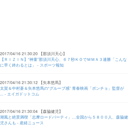
2017/04/16 21:30:20 【那須川天心】
【ＲＩＺＩＮ】“神童”那須川天心、６７秒ＫＯでＭＭＡ３連勝「こんな
に早く終わるとは」 - スポーツ報知
2017/04/16 21:30:12 【矢本悠馬】
太賀＆中村蒼＆矢本悠馬の“グルーブ感” 青春映画「ポンチョ」監督が
... - エイガドットコム
2017/04/16 21:30:04 【森脇健児】
潮風と絶景満喫「志摩ロードパーティ」…全国から５８００人、森脇健
児さんも - 産経ニュース