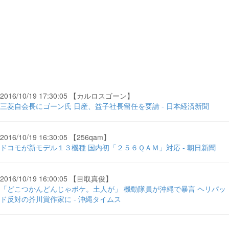
2016/10/19 17:30:05 【カルロスゴーン】
三菱自会長にゴーン氏 日産、益子社長留任を要請 - 日本経済新聞
2016/10/19 16:30:05 【256qam】
ドコモが新モデル１３機種 国内初「２５６ＱＡＭ」対応 - 朝日新聞
2016/10/19 16:00:05 【目取真俊】
「どこつかんどんじゃボケ。土人が」 機動隊員が沖縄で暴言 ヘリパッ
ド反対の芥川賞作家に - 沖縄タイムス