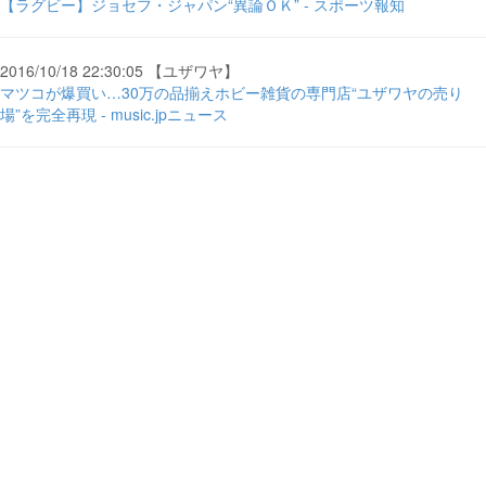
【ラグビー】ジョセフ・ジャパン“異論ＯＫ” - スポーツ報知
2016/10/18 22:30:05 【ユザワヤ】
マツコが爆買い…30万の品揃えホビー雑貨の専門店“ユザワヤの売り
場”を完全再現 - music.jpニュース