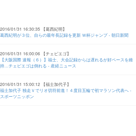
2016/01/31 16:30:35 【葛西紀明】
葛西紀明が３位、自らの最年長記録を更新 Ｗ杯ジャンプ - 朝日新聞
2016/01/31 16:00:06 【チェピエゴ】
【大阪国際 速報（６）】福士、大会記録からは遅れるが好ペースを維
持…チェピエゴは倒れる - 産経ニュース
2016/01/31 15:00:12 【福士加代子】
福士加代子 独走Ｖでリオ切符前進！４度目五輪で初マラソン代表へ -
スポーツニッポン