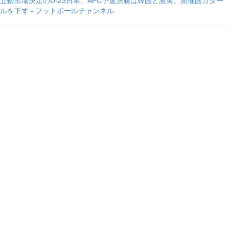
五輪出場決定のU-23日本、AFC予選決勝は韓国と激突。開催国カター
ルを下す - フットボールチャンネル