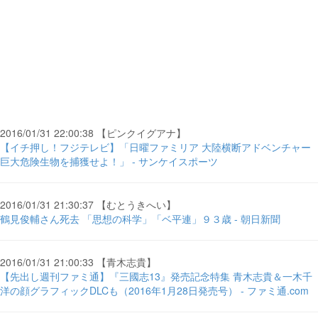
2016/01/31 22:00:38 【ピンクイグアナ】
【イチ押し！フジテレビ】「日曜ファミリア 大陸横断アドベンチャー
巨大危険生物を捕獲せよ！」 - サンケイスポーツ
2016/01/31 21:30:37 【むとうきへい】
鶴見俊輔さん死去 「思想の科学」「ベ平連」９３歳 - 朝日新聞
2016/01/31 21:00:33 【青木志貴】
【先出し週刊ファミ通】『三國志13』発売記念特集 青木志貴＆一木千
洋の顔グラフィックDLCも（2016年1月28日発売号） - ファミ通.com