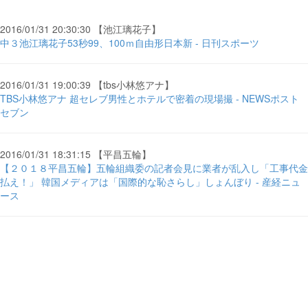
2016/01/31 20:30:30 【池江璃花子】
中３池江璃花子53秒99、100ｍ自由形日本新 - 日刊スポーツ
2016/01/31 19:00:39 【tbs小林悠アナ】
TBS小林悠アナ 超セレブ男性とホテルで密着の現場撮 - NEWSポスト
セブン
2016/01/31 18:31:15 【平昌五輪】
【２０１８平昌五輪】五輪組織委の記者会見に業者が乱入し「工事代金
払え！」 韓国メディアは「国際的な恥さらし」しょんぼり - 産経ニュ
ース