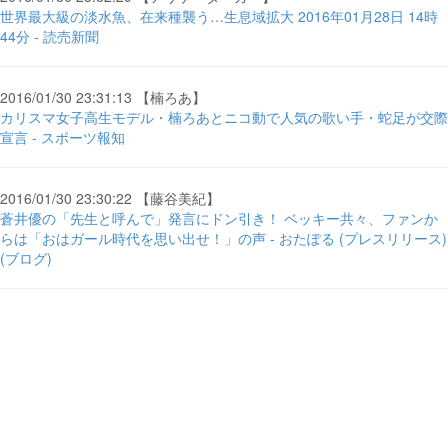
世界最大級の淡水魚、在来種襲う…生息域拡大 2016年01月28日 14時
44分 - 読売新聞
2016/01/30 23:31:13 【楠ろあ】
カリスマ女子高生モデル・楠ろあとニコ動で人気の歌い手・蛇足が交際
宣言 - スポーツ報知
2016/01/30 23:30:22 【藤谷美紀】
蒼井優の「先生と呼んで」発言にドン引き！ ベッキー共々、ファンか
らは「おはガール時代を思い出せ！」の声 - おたぽる (プレスリリース)
(ブログ)