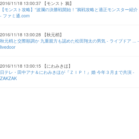
2016/11/18 13:00:37 【モンスト 鴉】
【モンスト攻略】“波瀾の決勝戦開始！”鴉戦攻略と適正モンスター紹介
- ファミ通.com
2016/11/18 13:00:28 【秋元梢】
秋元梢と交際順調か 九重親方も認めた松田翔太の男気 - ライブドア ... -
livedoor
2016/11/18 13:00:15 【にわみきほ】
日テレ・田中アナ＆にわみきほが『ＺＩＰ！』婚 今年３月まで共演 -
ZAKZAK