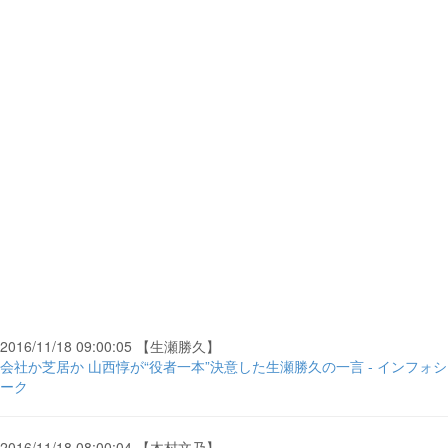
2016/11/18 09:00:05 【生瀬勝久】
会社か芝居か 山西惇が“役者一本”決意した生瀬勝久の一言 - インフォシ
ーク
2016/11/18 08:00:04 【木村文乃】