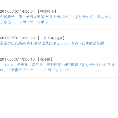
2017/05/07 14:30:04 【中越典子】
中越典子、第１子男児出産 永井大がパパに「ありがとう、赤ちゃん、
まさる ... - スポーツニッポン
2017/05/07 13:00:20 【トラベル 由来】
富山の昆布締め 刺し身や山菜にギュッとうまみ - 日本経済新聞
2017/05/07 13:00:13 【南沙良】
「nicola」モデル・南沙良、浅野忠信×田中麗奈「幼な子われらに生ま
れ」で女優デビュー！ - エイガドットコム