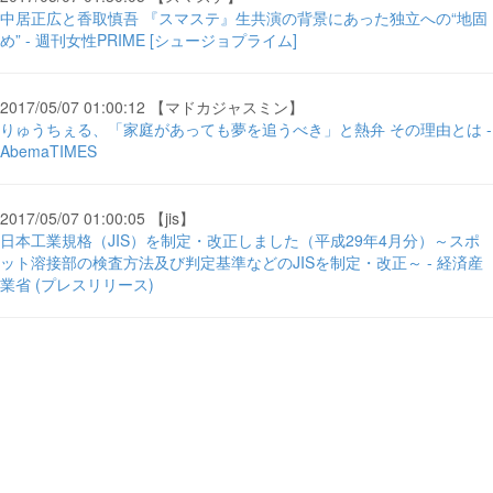
中居正広と香取慎吾 『スマステ』生共演の背景にあった独立への“地固
め” - 週刊女性PRIME [シュージョプライム]
2017/05/07 01:00:12 【マドカジャスミン】
りゅうちぇる、「家庭があっても夢を追うべき」と熱弁 その理由とは -
AbemaTIMES
2017/05/07 01:00:05 【jis】
日本工業規格（JIS）を制定・改正しました（平成29年4月分）～スポ
ット溶接部の検査方法及び判定基準などのJISを制定・改正～ - 経済産
業省 (プレスリリース)