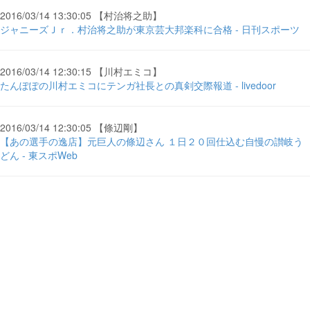
2016/03/14 13:30:05 【村治将之助】
ジャニーズＪｒ．村治将之助が東京芸大邦楽科に合格 - 日刊スポーツ
2016/03/14 12:30:15 【川村エミコ】
たんぽぽの川村エミコにテンガ社長との真剣交際報道 - livedoor
2016/03/14 12:30:05 【條辺剛】
【あの選手の逸店】元巨人の條辺さん １日２０回仕込む自慢の讃岐う
どん - 東スポWeb