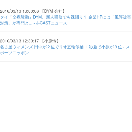
2016/03/13 13:00:06 【DYM 会社】
タイ「全裸騒動」DYM、新人研修でも裸踊り？ 企業HPには「風評被害
対策」が専門と... - J-CASTニュース
2016/03/13 12:30:17 【小原怜】
名古屋ウィメンズ 田中が２位でリオ五輪候補 １秒差で小原が３位 - ス
ポーツニッポン