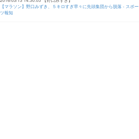
2016/03/13 14:30:05 【野口みずき】
【マラソン】野口みずき、５キロすぎ早々に先頭集団から脱落 - スポー
ツ報知