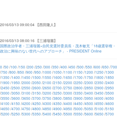
2016/03/13 09:00:04 【西田隆人】
2016/03/13 08:00:16 【三浦瑠麗】
国際政治学者・三浦瑠麗×自民党選対委員長・茂木敏充「18歳選挙権・
政治に興味のない世代へのアプローチ」 - PRESIDENT Online
0
/
50
/
100
/
150
/
200
/
250
/
300
/
350
/
400
/
450
/
500
/
550
/
600
/
650
/
700
/
750
/
800
/
850
/
900
/
950
/
1000
/
1050
/
1100
/
1150
/
1200
/
1250
/
1300
/
1350
/
1400
/
1450
/
1500
/
1550
/
1600
/
1650
/
1700
/
1750
/
1800
/
1850
/
1900
/
1950
/
2000
/
2050
/
2100
/
2150
/
2200
/
2250
/
2300
/
2350
/
2400
/
2450
/
2500
/
2550
/
2600
/
2650
/
2700
/
2750
/
2800
/
2850
/
2900
/
2950
/
3000
/
3050
/
3100
/
3150
/
3200
/
3250
/
3300
/
3350
/
3400
/
3450
/
3500
/
3550
/
3600
/
3650
/
3700
/
3750
/
3800
/
3850
/
3900
/
3950
/
4000
/
4050
/
4100
/
4150
/
4200
/
4250
/
4300
/
4350
/
4400
/
4450
/
4500
/
4550
/
4600
/
4650
/
4700
/
4750
/
4800
/
4850
/
4900
/
4950
/
5000
/
5050
/
5100
/
5150
/
5200
/
5250
/
5300
/
5350
/
5400
/
5450
/
5500
/
5550
/
5600
/
5650
/
5700