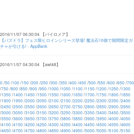
2016/11/07 06:30:04 【パイロメア】
【パズドラ】フェス限ヒロインシリーズ登場! 魔法石10個で期間限定ガ
チャが引ける! - AppBank
2016/11/07 04:30:04 【awt48】
0
/
50
/
100
/
150
/
200
/
250
/
300
/
350
/
400
/
450
/
500
/
550
/
600
/
650
/
700
/
750
/
800
/
850
/
900
/
950
/
1000
/
1050
/
1100
/
1150
/
1200
/
1250
/
1300
/
1350
/
1400
/
1450
/
1500
/
1550
/
1600
/
1650
/
1700
/
1750
/
1800
/
1850
/
1900
/
1950
/
2000
/
2050
/
2100
/
2150
/
2200
/
2250
/
2300
/
2350
/
2400
/
2450
/
2500
/
2550
/
2600
/
2650
/
2700
/
2750
/
2800
/
2850
/
2900
/
2950
/
3000
/
3050
/
3100
/
3150
/
3200
/
3250
/
3300
/
3350
/
3400
/
3450
/
3500
/
3550
/
3600
/
3650
/
3700
/
3750
/
3800
/
3850
/
3900
/
3950
/
4000
/
4050
/
4100
/
4150
/
4200
/
4250
/
4300
/
4350
/
4400
/
4450
/
4500
/
4550
/
4600
/
4650
/
4700
/
4750
/
4800
/
4850
/
4900
/
4950
/
5000
/
5050
/
5100
/
5150