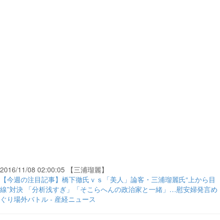
2016/11/08 02:00:05 【三浦瑠麗】
【今週の注目記事】橋下徹氏ｖｓ「美人」論客・三浦瑠麗氏“上から目
線”対決 「分析浅すぎ」「そこらへんの政治家と一緒」…慰安婦発言め
ぐり場外バトル - 産経ニュース