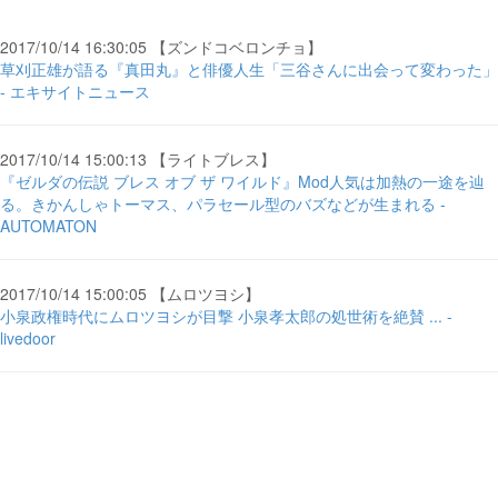
2017/10/14 16:30:05 【ズンドコベロンチョ】
草刈正雄が語る『真田丸』と俳優人生「三谷さんに出会って変わった」
- エキサイトニュース
2017/10/14 15:00:13 【ライトブレス】
『ゼルダの伝説 ブレス オブ ザ ワイルド』Mod人気は加熱の一途を辿
る。きかんしゃトーマス、パラセール型のバズなどが生まれる -
AUTOMATON
2017/10/14 15:00:05 【ムロツヨシ】
小泉政権時代にムロツヨシが目撃 小泉孝太郎の処世術を絶賛 ... -
livedoor