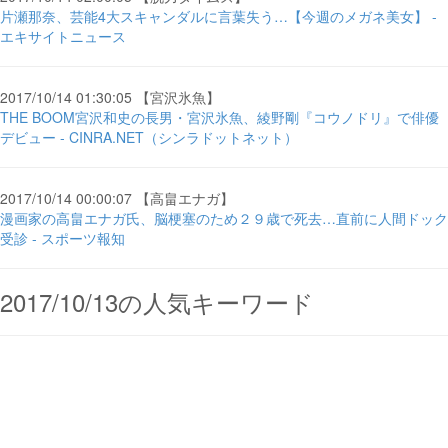
片瀬那奈、芸能4大スキャンダルに言葉失う…【今週のメガネ美女】 -
エキサイトニュース
2017/10/14 01:30:05 【宮沢氷魚】
THE BOOM宮沢和史の長男・宮沢氷魚、綾野剛『コウノドリ』で俳優
デビュー - CINRA.NET（シンラドットネット）
2017/10/14 00:00:07 【高畠エナガ】
漫画家の高畠エナガ氏、脳梗塞のため２９歳で死去…直前に人間ドック
受診 - スポーツ報知
2017/10/13の人気キーワード