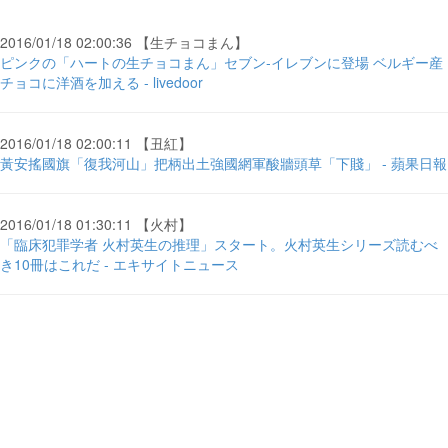
2016/01/18 02:00:36 【生チョコまん】
ピンクの「ハートの生チョコまん」セブン‐イレブンに登場 ベルギー産
チョコに洋酒を加える - livedoor
2016/01/18 02:00:11 【丑紅】
黃安搖國旗「復我河山」把柄出土強國網軍酸牆頭草「下賤」 - 蘋果日報
2016/01/18 01:30:11 【火村】
「臨床犯罪学者 火村英生の推理」スタート。火村英生シリーズ読むべ
き10冊はこれだ - エキサイトニュース