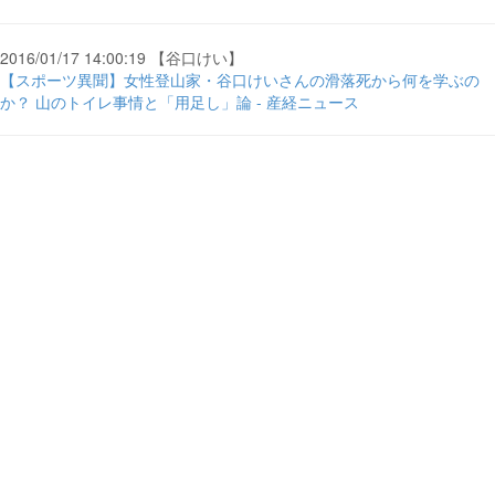
2016/01/17 14:00:19 【谷口けい】
【スポーツ異聞】女性登山家・谷口けいさんの滑落死から何を学ぶの
か？ 山のトイレ事情と「用足し」論 - 産経ニュース