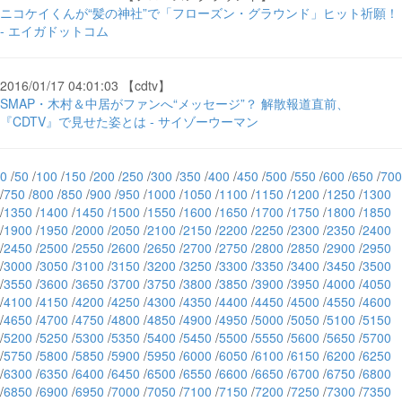
ニコケイくんが“髪の神社”で「フローズン・グラウンド」ヒット祈願！
- エイガドットコム
2016/01/17 04:01:03 【cdtv】
SMAP・木村＆中居がファンへ“メッセージ”？ 解散報道直前、
『CDTV』で見せた姿とは - サイゾーウーマン
0
/
50
/
100
/
150
/
200
/
250
/
300
/
350
/
400
/
450
/
500
/
550
/
600
/
650
/
700
/
750
/
800
/
850
/
900
/
950
/
1000
/
1050
/
1100
/
1150
/
1200
/
1250
/
1300
/
1350
/
1400
/
1450
/
1500
/
1550
/
1600
/
1650
/
1700
/
1750
/
1800
/
1850
/
1900
/
1950
/
2000
/
2050
/
2100
/
2150
/
2200
/
2250
/
2300
/
2350
/
2400
/
2450
/
2500
/
2550
/
2600
/
2650
/
2700
/
2750
/
2800
/
2850
/
2900
/
2950
/
3000
/
3050
/
3100
/
3150
/
3200
/
3250
/
3300
/
3350
/
3400
/
3450
/
3500
/
3550
/
3600
/
3650
/
3700
/
3750
/
3800
/
3850
/
3900
/
3950
/
4000
/
4050
/
4100
/
4150
/
4200
/
4250
/
4300
/
4350
/
4400
/
4450
/
4500
/
4550
/
4600
/
4650
/
4700
/
4750
/
4800
/
4850
/
4900
/
4950
/
5000
/
5050
/
5100
/
5150
/
5200
/
5250
/
5300
/
5350
/
5400
/
5450
/
5500
/
5550
/
5600
/
5650
/
5700
/
5750
/
5800
/
5850
/
5900
/
5950
/
6000
/
6050
/
6100
/
6150
/
6200
/
6250
/
6300
/
6350
/
6400
/
6450
/
6500
/
6550
/
6600
/
6650
/
6700
/
6750
/
6800
/
6850
/
6900
/
6950
/
7000
/
7050
/
7100
/
7150
/
7200
/
7250
/
7300
/
7350