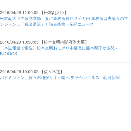
2016/04/29 11:00:05 【松本副大臣】
松本副大臣の政党支部、妻に事務所費約２千万円 事務所は妻購入のマ
ンション…「税金還流」と識者指摘 - 産経ニュース
2016/04/29 10:30:05 【松本文明内閣府副大臣】
〈本誌報道で更迭〉松本文明おにぎり本部長に熊本県庁が激怒 -
BLOGOS
2016/04/29 10:00:05 【佐々木翔】
バドミントン、佐々木翔がリオ五輪へ 男子シングルス - 朝日新聞