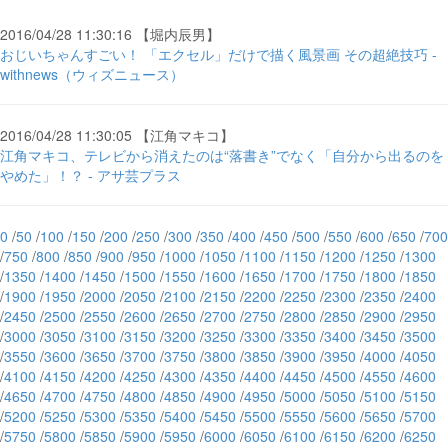
2016/04/28 11:30:16 【堀内辰男】
おじいちゃんすごい！ 「エクセル」だけで描く風景画 その超絶技巧 -
withnews（ウィズニュース）
2016/04/28 11:30:05 【江角マキコ】
江角マキコ、テレビから消えたのは“落書き”でなく「自分から出るのを
やめた」！？ - アサ芸プラス
0
/
50
/
100
/
150
/
200
/
250
/
300
/
350
/
400
/
450
/
500
/
550
/
600
/
650
/
700
/
750
/
800
/
850
/
900
/
950
/
1000
/
1050
/
1100
/
1150
/
1200
/
1250
/
1300
/
1350
/
1400
/
1450
/
1500
/
1550
/
1600
/
1650
/
1700
/
1750
/
1800
/
1850
/
1900
/
1950
/
2000
/
2050
/
2100
/
2150
/
2200
/
2250
/
2300
/
2350
/
2400
/
2450
/
2500
/
2550
/
2600
/
2650
/
2700
/
2750
/
2800
/
2850
/
2900
/
2950
/
3000
/
3050
/
3100
/
3150
/
3200
/
3250
/
3300
/
3350
/
3400
/
3450
/
3500
/
3550
/
3600
/
3650
/
3700
/
3750
/
3800
/
3850
/
3900
/
3950
/
4000
/
4050
/
4100
/
4150
/
4200
/
4250
/
4300
/
4350
/
4400
/
4450
/
4500
/
4550
/
4600
/
4650
/
4700
/
4750
/
4800
/
4850
/
4900
/
4950
/
5000
/
5050
/
5100
/
5150
/
5200
/
5250
/
5300
/
5350
/
5400
/
5450
/
5500
/
5550
/
5600
/
5650
/
5700
/
5750
/
5800
/
5850
/
5900
/
5950
/
6000
/
6050
/
6100
/
6150
/
6200
/
6250