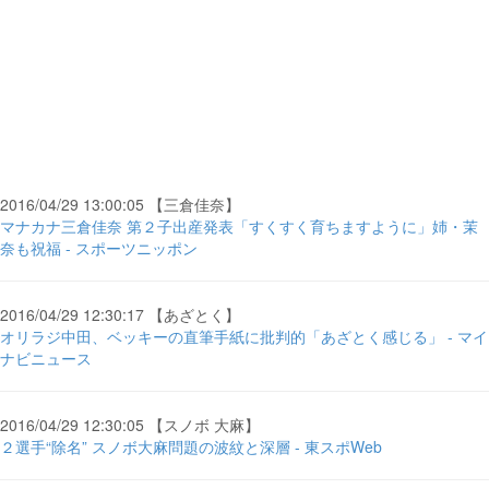
2016/04/29 13:00:05 【三倉佳奈】
マナカナ三倉佳奈 第２子出産発表「すくすく育ちますように」姉・茉
奈も祝福 - スポーツニッポン
2016/04/29 12:30:17 【あざとく】
オリラジ中田、ベッキーの直筆手紙に批判的「あざとく感じる」 - マイ
ナビニュース
2016/04/29 12:30:05 【スノボ 大麻】
２選手“除名” スノボ大麻問題の波紋と深層 - 東スポWeb