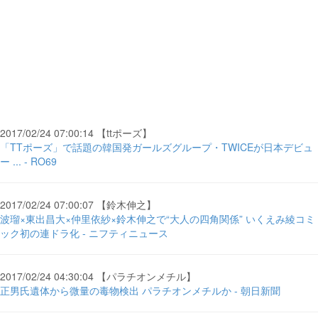
2017/02/24 07:00:14 【ttポーズ】
「TTポーズ」で話題の韓国発ガールズグループ・TWICEが日本デビュ
ー ... - RO69
2017/02/24 07:00:07 【鈴木伸之】
波瑠×東出昌大×仲里依紗×鈴木伸之で“大人の四角関係” いくえみ綾コミ
ック初の連ドラ化 - ニフティニュース
2017/02/24 04:30:04 【パラチオンメチル】
正男氏遺体から微量の毒物検出 パラチオンメチルか - 朝日新聞