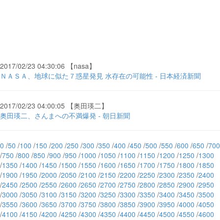
2017/02/23 04:30:06 【nasa】
ＮＡＳＡ、地球に似た７惑星発見 水存在の可能性 - 日本経済新聞
2017/02/23 04:00:05 【奥田瑛二】
奥田瑛二、さんまへの不満爆発 - 朝日新聞
0
/
50
/
100
/
150
/
200
/
250
/
300
/
350
/
400
/
450
/
500
/
550
/
600
/
650
/
700
/
750
/
800
/
850
/
900
/
950
/
1000
/
1050
/
1100
/
1150
/
1200
/
1250
/
1300
/
1350
/
1400
/
1450
/
1500
/
1550
/
1600
/
1650
/
1700
/
1750
/
1800
/
1850
/
1900
/
1950
/
2000
/
2050
/
2100
/
2150
/
2200
/
2250
/
2300
/
2350
/
2400
/
2450
/
2500
/
2550
/
2600
/
2650
/
2700
/
2750
/
2800
/
2850
/
2900
/
2950
/
3000
/
3050
/
3100
/
3150
/
3200
/
3250
/
3300
/
3350
/
3400
/
3450
/
3500
/
3550
/
3600
/
3650
/
3700
/
3750
/
3800
/
3850
/
3900
/
3950
/
4000
/
4050
/
4100
/
4150
/
4200
/
4250
/
4300
/
4350
/
4400
/
4450
/
4500
/
4550
/
4600