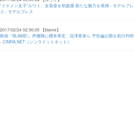
“イケメン女子”ルウト、女装姿を初披露 新たな魅力を発揮 - モデルプレ
ス - モデルプレス
2017/02/24 02:30:05 【blame】
映画『BLAME!』声優陣に櫻井孝宏、花澤香菜ら 予告編公開＆初日判明
- CINRA.NET（シンラドットネット）