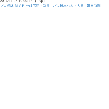
2016/11/28 19:00:17 【mvp】
プロ野球:ＭＶＰ セは広島・新井、パは日本ハム・大谷 - 毎日新聞