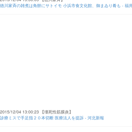
徳川家斉の雑煮は角餅にサトイモ 小浜市食文化館、御まゐり肴も - 福
2015/12/04 13:00:23 【壊死性筋膜炎】
診療ミスで手足指２０本切断 医療法人を提訴 - 河北新報