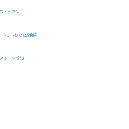
ポストセブン
に - 札幌経済新聞
 スポーツ報知