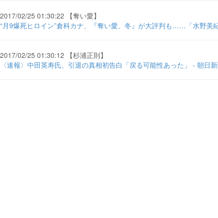
2017/02/25 01:30:22 【奪い愛】
“月9爆死ヒロイン”倉科カナ、『奪い愛、冬』が大評判も……「水野美紀
2017/02/25 01:30:12 【杉浦正則】
〈速報〉中田英寿氏、引退の真相初告白「戻る可能性あった」 - 朝日新